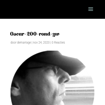
Oscar-200-rond-zw
door
demarrage
|
nov 24, 2020
|
0 Reacties