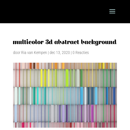
multicolor 3d abstract background
door
Ria van Kempen
|
dec 13, 2020
|
0 Reacties