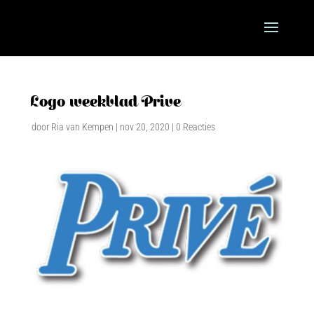
Logo weekblad Prive
door
Ria van Kempen
|
nov 20, 2020
|
0 Reacties