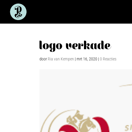
logo verkade
door
Ria van Kempen
|
mrt 16, 2020
|
0 Reacties