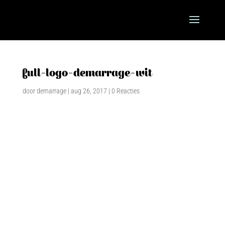
full-logo-demarrage-wit
door
demarrage
|
aug 26, 2017
|
0 Reacties