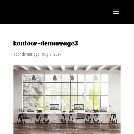
kantoor-demarrage3
door
demarrage
|
aug 9, 2017