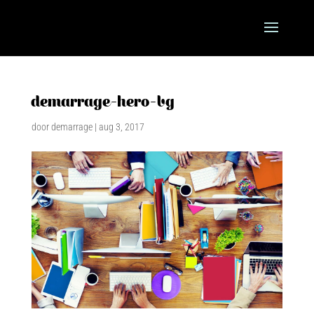
demarrage-hero-bg
door
demarrage
|
aug 3, 2017